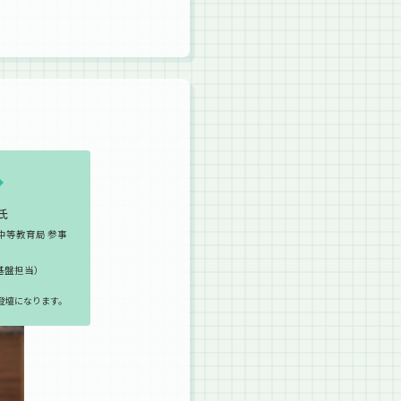
氏
中等教育局 参事
基盤担当）
登壇になります。