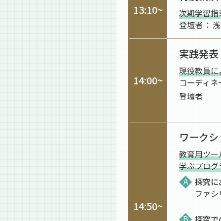
13:10~
次期学習指
登壇者
浅
実践発表
現役教員に
14:00~
コーディネ
登壇者
ワークシ
教育用ツー
学ぶプログ
探究に
ファシ
14:50~
探究で