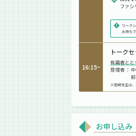
ファシ
ワーク
お持ち
トークセ
有識者とと
16:15~
登壇者
中
前
※岩﨑先生は、
お申し込み