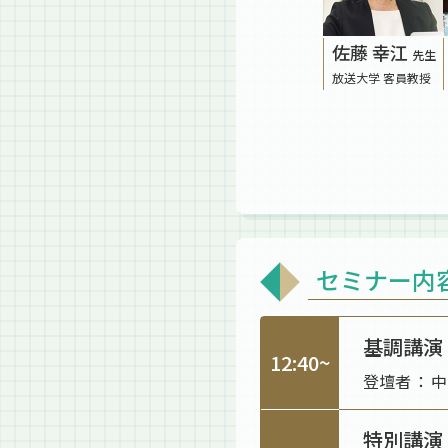
佐藤 幸江
先生
放送大学 客員教授
セミナー内
基調講演
12:40~
登壇者
中
特別講