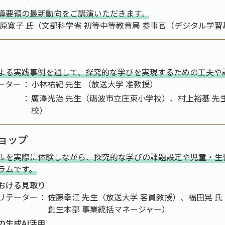
導要領の最新動向をご講演いただきます。
原寛子 氏（文部科学省 初等中等教育局 参事官（デジタル学
よる実践事例を通して、探究的な学びを実現するための工夫や
ーター
小林祐紀 先生 （放送大学 准教授）
廣澤光治 先生（砺波市立庄東小学校）、村上裕基 先
校）
ョップ
ルを実際に体験しながら、探究的な学びの課題設定や児童・生
ラムです。
おける見取り
リテーター
佐藤幸江 先生（放送大学 客員教授）、福田晃 
創生本部 事業統括マネージャー）
の生成AI活用