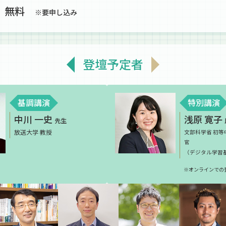
無料
※要申し込み
登壇予定者
基調講演
特別講演
中川 一史
浅原 寛子
先生
放送大学 教授
文部科学省 初等
官
（デジタル学習
※オンラインでの