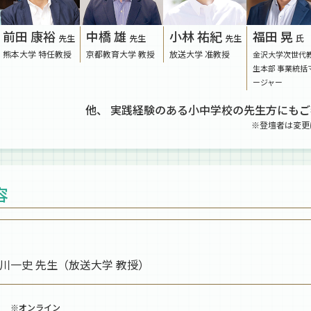
前田 康裕
中橋 雄
小林 祐紀
福田 晃
先生
先生
先生
氏
熊本大学 特任教授
京都教育大学 教授
放送大学 准教授
金沢大学次世代
生本部 事業統括
ージャー
他、 実践経験のある小中学校の先生方にも
※登壇者は変更
容
川一史 先生（放送大学 教授）
演
※オンライン