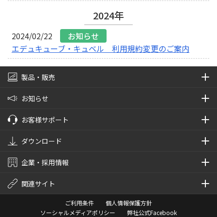
2024年
エデュキューブ・キュベル 利用規約変更のご案内
製品・販売
お知らせ
製品情報
お客様サポート
活用事例
お知らせ一覧
ダウンロード
資料請求
サポートページ
企業・採用情報
オンライン販売
製品別FAQ
アップデートプログラム
関連サイト
製品の導入・研修
製品に関するお問い合わせ
素材・フリーウェア
ご挨拶
ご利用条件
個人情報保護方針
導入や活用に関するお問い合わせ
会社概要
関連サイト一覧
ソーシャルメディアポリシー
弊社公式Facebook