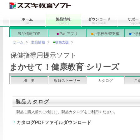
ホーム
製品情報
ダウンロード
サポー
Home
Products
Downloads
Suppor
製品情報TOP
■
iPadアプリ
■
小学校学習支援
■
中学
ホーム
製品情報
■
校務支援
保健指導用提示ソフト
まかせて！健康教育 シリーズ
概 要
収録ストーリー
カタログ
ご
製品カタログ
製品ご購入前のご検討に、製品カタログをご利用ください。
カタログPDFファイルダウンロード